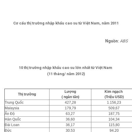
Cơ cấu thị trường nhập khẩu cao su từ Việt Nam, năm 2011
Nguồn:
ABS
10 thị trường nhập khẩu cao su lớn nhất từ Việt Nam
(11 tháng/ năm 2012)
Lượng
Kim ngạch
Thị trường
( ngàn tấn)
(Triệu USD)
Trung Quốc
427,28
1.156,23
Malaysia
179,79
509,67
Ấn Độ
63,27
187,75
Hàn Quốc
36,60
104,34
Đài Loan
36,17
115,80
Đức
30,53
94,20