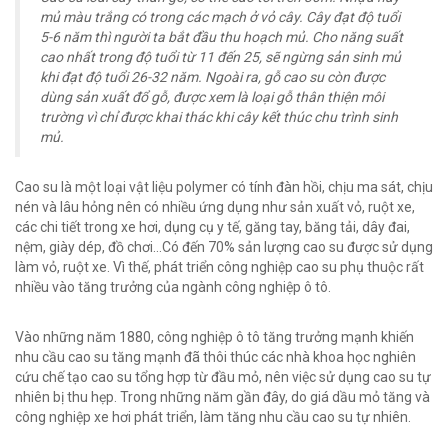
mủ màu trắng có trong các mạch ở vỏ cây. Cây đạt độ tuổi
5-6 năm thì người ta bắt đầu thu hoạch mủ. Cho năng suất
cao nhất trong độ tuổi từ 11 đến 25, sẽ ngừng sản sinh mủ
khi đạt độ tuổi 26-32 năm. Ngoài ra, gỗ cao su còn được
dùng sản xuất đổ gỗ, được xem là loại gỗ thân thiện môi
trường vì chỉ được khai thác khi cây kết thúc chu trình sinh
mủ.
Cao su là một loại vật liệu polymer có tính đàn hồi, chịu ma sát, chịu
nén và lâu hỏng nên có nhiều ứng dụng như sản xuất vỏ, ruột xe,
các chi tiết trong xe hơi, dụng cụ y tế, găng tay, băng tải, dây đai,
nệm, giày dép, đồ chơi…Có đến 70% sản lượng cao su được sử dụng
làm vỏ, ruột xe. Vì thế, phát triển công nghiệp cao su phụ thuộc rất
nhiều vào tăng trưởng của ngành công nghiệp ô tô.
Vào những năm 1880, công nghiệp ô tô tăng trưởng mạnh khiến
nhu cầu cao su tăng mạnh đã thôi thúc các nhà khoa học nghiên
cứu chế tạo cao su tổng hợp từ đầu mỏ, nên việc sử dụng cao su tự
nhiên bị thu hẹp. Trong những năm gần đây, do giá dầu mỏ tăng và
công nghiệp xe hơi phát triển, làm tăng nhu cầu cao su tự nhiên.