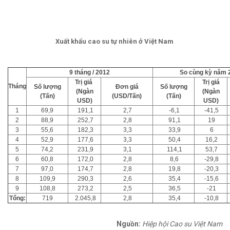
Xuất khẩu cao su tự nhiên ở Việt Nam
9 tháng / 2012
So cùng kỳ năm 
Trị giá
Trị giá
Tháng
Số lượng
Đơn giá
Số lượng
(Ngàn
(Ngàn
(Tấn)
(USD/Tấn)
(Tấn)
USD)
USD)
1
69,9
191,1
2,7
-6,1
-41,5
2
88,9
252,7
2,8
91,1
19
3
55,6
182,3
3,3
33,9
6
4
52,9
177,6
3,3
50,4
16,2
5
74,2
231,9
3,1
114,1
53,7
6
60,8
172,0
2,8
8,6
-29,8
7
97,0
174,7
2,8
19,8
-20,3
8
109,9
290,3
2,6
35,4
-15,6
9
108,8
273,2
2,5
36,5
-21
Tổng:
719
2.045,8
2,8
35,4
-10,8
Nguồn:
Hiệp hội Cao su Việt Nam