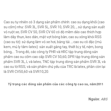
Cao su tự nhiên có 3 dạng sản phẩm chính: cao su dạng khối (cao
su cốm) như: SVR 3L, SVR 5L, SVR 10, SVR 20,.., sử dụng sản xuất
vỏ ruột xe; SVR CV 50, SVR CV 60 có độ mềm dẻo cao thích hợp
làm dây thun, keo dán, mặt vợt bóng bàn; cao su xông khói RSS
(cao su tờ): sử dụng làm vỏ xe hơi, băng tải…; cao su cô đặc (mủ
kem, mủ ly tâm-latex): sản xuất găng tay, thiết bị y tế, nệm, bong
bóng,… Trong đó, các công ty PHR và HRC tập trung dòng sản
phẩm cao su cốm cao cấp SVR CV 50,60; DPR tập trung dòng sản
phẩm SVR 3L, L và latex; TNC tập trung dòng sản phẩm SVR 3L và
cao su tờ RSS; và sản phẩm chủ yếu của TRC là latex, phần còn lại
là SVR CV50,60 và SVR10,20.
Tỷ trọng các dòng sản phẩm của các công ty cao su, năm2011
Nguồn:
ABS