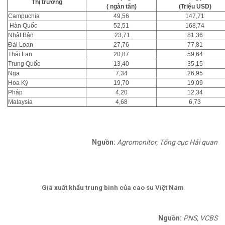
Thị trường
( ngàn tấn)
(Triệu USD)
Campuchia
49,56
147,71
Hàn Quốc
52,51
168,74
Nhật Bản
23,71
81,36
Đài Loan
27,76
77,81
Thái Lan
20,87
59,64
Trung Quốc
13,40
35,15
Nga
7,34
26,95
Hoa Kỳ
19,70
19,09
Pháp
4,20
12,34
Malaysia
4,68
6,73
Nguồn:
Agromonitor, Tổng cục Hải quan
Giá xuất khẩu trung bình của cao su Việt Nam
Nguồn:
PNS, VCBS